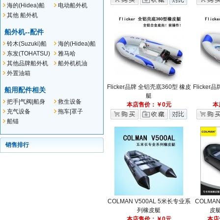
外机
船外机
海的(Hidea)船
电动船外机
外机
其他 船外机
船外机--配件
铃木(Suzuki)船
海的(Hidea)船
外机--配件
外机--配件
东发(TOHATSU)
雅马哈
船外机--配件
(YAMAHA)船外
其他品牌船外机
船外机机油
机--配件
配件
外置油箱
Flicker品牌 全铝壳底360型 橡皮
Flicke
船用配件相关
艇
把手|气阀|船身
救生设备
本店售价：￥0元
本
贴件
充气设备
拖车|罩子
船锚
销售排行
COLMAN V500AL 5米长专业系
COLMA
列橡皮艇
皮艇
本店售价：￥0元
本店