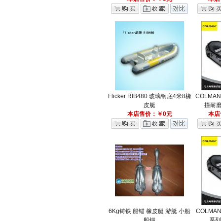
Flicker RIB480 玻璃钢底4米8橡
COLMAN
皮艇
撞耐磨
本店售价：￥0元
本店
6Kg铸铁 船锚 橡皮艇 游艇 小船
COLMA
船锚
系列