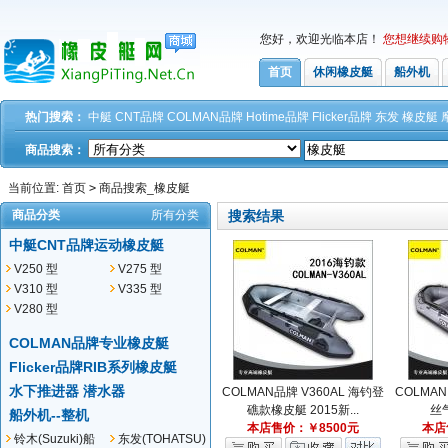
您好，欢迎光临本店！
您想继续购
首页
休闲橡皮艇
船外机
热门搜索：
中艇
CNT品牌
COLMAN品牌
Hotime品牌
Flicker品牌
东发
橡皮艇
商品搜索：
当前位置:
首页
>
商品搜索_橡皮艇
商品分类
所有分类
搜索结果
中艇CNT品牌运动橡皮艇
V250 型
V275 型
V310 型
V335 型
V280 型
COLMAN品牌专业橡皮艇
Flicker品牌RIB系列橡皮艇
水下推进器 潜水器
COLMAN品牌 V360AL 海钓登
COLMAN
礁款橡皮艇 2015新...
丝
船外机--整机
本店售价：￥8500元
本店
铃木(Suzuki)船
东发(TOHATSU)