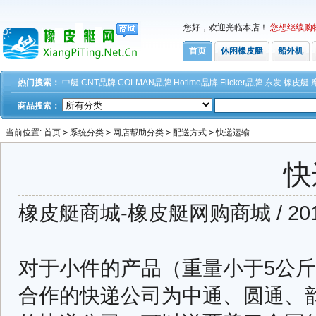
您好，欢迎光临本店！
您想继续购
首页
休闲橡皮艇
船外机
热门搜索：
中艇
CNT品牌
COLMAN品牌
Hotime品牌
Flicker品牌
东发
橡皮艇
商品搜索：
当前位置:
首页
>
系统分类
>
网店帮助分类
>
配送方式
>
快递运输
快
橡皮艇商城-橡皮艇网购商城 / 2010
对于小件的产品（重量小于5公
合作的快递公司为中通、圆通、