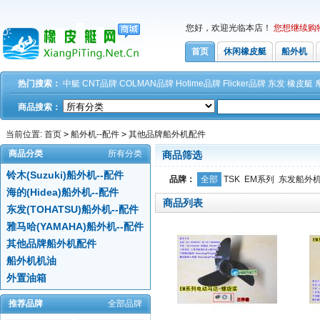
您好，欢迎光临本店！
您想继续购
首页
休闲橡皮艇
船外机
热门搜索：
中艇
CNT品牌
COLMAN品牌
Hotime品牌
Flicker品牌
东发
橡皮艇
商品搜索：
当前位置:
首页
>
船外机--配件
>
其他品牌船外机配件
商品分类
所有分类
商品筛选
铃木(Suzuki)船外机--配件
品牌：
全部
TSK
EM系列
东发船外
海的(Hidea)船外机--配件
商品列表
东发(TOHATSU)船外机--配件
雅马哈(YAMAHA)船外机--配件
其他品牌船外机配件
船外机机油
外置油箱
推荐品牌
全部品牌