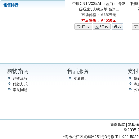
中艇CNT-V335AL（蓝白） 骨灰
中艇C
销售排行
级玩家5人橡皮艇 高速...
市场价格：￥6825元
本店售价：￥4550元
购物指南
售后服务
支付
购物流程
质量保证
货
付款方式
淘
常见问题
公
免责条款
|
隐私保
© 200
上海市松江区光华路351号3号楼 Tel: 021-503967