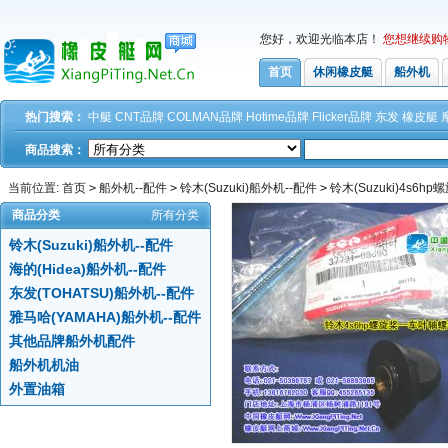
您好，欢迎光临本店！
您想继续购
首页
休闲橡皮艇
船外机
热门搜索：
中艇
CNT品牌
COLMAN品牌
Hotime品牌
Flicker品牌
东发
橡皮艇
商品搜索：
当前位置:
首页
>
船外机--配件
>
铃木(Suzuki)船外机--配件
>
铃木(Suzuki)4s6h
商品分类
所有分类
铃木(Suzuki)船外机--配件
海的(Hidea)船外机--配件
东发(TOHATSU)船外机--配件
雅马哈(YAMAHA)船外机--配件
其他品牌船外机配件
船外机机油
外置油箱