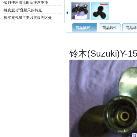
·
如何使用漂流船及注意事项
·
橡皮艇-折叠船只的特点
·
购买充气艇主要以底板去区分
商品描述：
商品属性
商品标
铃木
(
Suzuki
)Y-