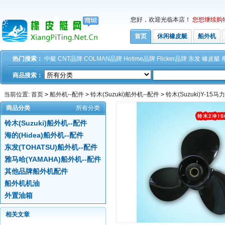
您好，欢迎光临本店！
您想继续购
首页
休闲橡皮艇
船外机
热门搜索：
中艇
CNT品牌
COLMAN品牌
Hotime品牌
Flicker品牌
东发
橡皮艇
商品搜索：
当前位置:
首页
>
船外机--配件
>
铃木(Suzuki)船外机--配件
>
铃木(Suzuki)Y-15
商品分类
所有分类
铃木(Suzuki)船外机--配件
海的(Hidea)船外机--配件
东发(TOHATSU)船外机--配件
雅马哈(YAMAHA)船外机--配件
其他品牌船外机配件
船外机机油
外置油箱
相关文章