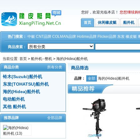
您好，欢迎光临本店！
您想继续购
首页
休闲橡皮艇
船外机
热门搜索：
中艇
CNT品牌
COLMAN品牌
Hotime品牌
Flicker品牌
东发
橡皮艇
商品搜索：
当前位置:
首页
>
船外机--整机
>
海的(Hidea)船外机
商品分类
所有分类
商品筛选
铃木(Suzuki)船外机
品牌：
全部
海的(Hidea)船外机
东发(TOHATSU)船外机
海的(Hidea)船外机
电动船外机
其他 船外机
推荐品牌
全部品牌