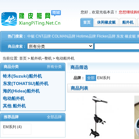
您好，欢迎光临本店！
您想继续购
首页
休闲橡皮艇
船外机
热门搜索：
中艇
CNT品牌
COLMAN品牌
Hotime品牌
Flicker品牌
东发
橡皮艇
商品搜索：
当前位置:
首页
>
船外机--整机
>
电动船外机
商品分类
所有分类
商品筛选
铃木(Suzuki)船外机
品牌：
全部
EM系列
东发(TOHATSU)船外机
商品列表
海的(Hidea)船外机
电动船外机
其他 船外机
推荐品牌
全部品牌
EM系列 (4)