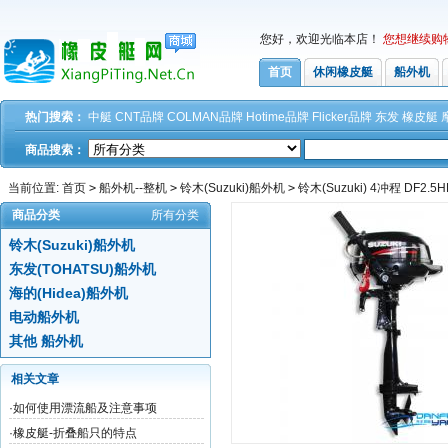
您好，欢迎光临本店！
您想继续购
首页
休闲橡皮艇
船外机
热门搜索：
中艇
CNT品牌
COLMAN品牌
Hotime品牌
Flicker品牌
东发
橡皮艇
商品搜索：
当前位置:
首页
>
船外机--整机
>
铃木(Suzuki)船外机
>
铃木(Suzuki) 4冲程 DF
商品分类
所有分类
铃木(Suzuki)船外机
东发(TOHATSU)船外机
海的(Hidea)船外机
电动船外机
其他 船外机
相关文章
·
如何使用漂流船及注意事项
·
橡皮艇-折叠船只的特点