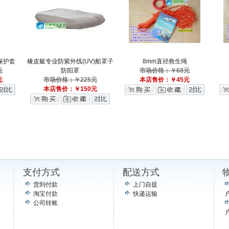
保护套
橡皮艇专业防紫外线(UV)船罩子
8mm直径救生绳
元
防阳罩
市场价格：￥68元
元
市场价格：￥225元
本店售价：￥45元
本店售价：￥150元
支付方式
配送方式
货到付款
上门自提
淘宝付款
快递运输
户
公司转账
户