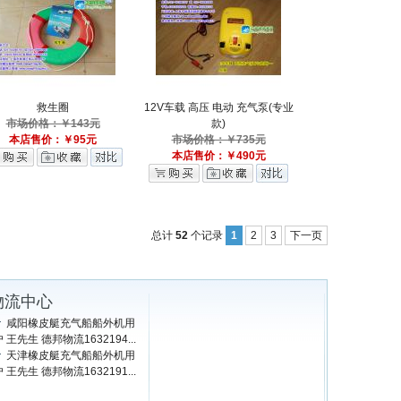
救生圈
12V车载 高压 电动 充气泵(专业
市场价格：￥143元
款)
本店售价：￥95元
市场价格：￥735元
本店售价：￥490元
总计
52
个记录
1
2
3
下一页
物流中心
咸阳橡皮艇充气船船外机用
 王先生 德邦物流1632194...
天津橡皮艇充气船船外机用
 王先生 德邦物流1632191...