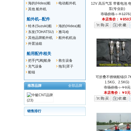
外机
船外机
海的(Hidea)船
电动船外机
12V 高压气泵 带蓄电池 
外机
泵(专业款)
其他 船外机
市场价格：￥1275
船外机--配件
本店售价：￥850
铃木(Suzuki)船
海的(Hidea)船
外机--配件
外机--配件
东发(TOHATSU)
雅马哈
船外机--配件
(YAMAHA)船外
其他品牌船外机
船外机机油
机--配件
配件
外置油箱
船用配件相关
把手|气阀|船身
救生设备
贴件
充气设备
拖车|罩子
船锚
可折叠不锈钢船锚(0.7
1.5KG、2.5KG)
推荐品牌
全部品牌
市场价格：￥0元
本店售价：￥0元
销售排行