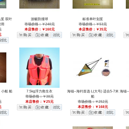
头桨 双叶
游艇防撞球
标准单叶划桨
耐用
市场价格：￥240元
市场价格：￥53元
元
本店售价：￥160元
本店售价：￥35元
元
 小船 船
7.5kg浮力救生衣
海锚--海钓首选 L(大号) 适合5-7米
海锚-
市场价格：￥38元
船
元
本店售价：￥25元
市场价格：￥252元
元
本店售价：￥168元