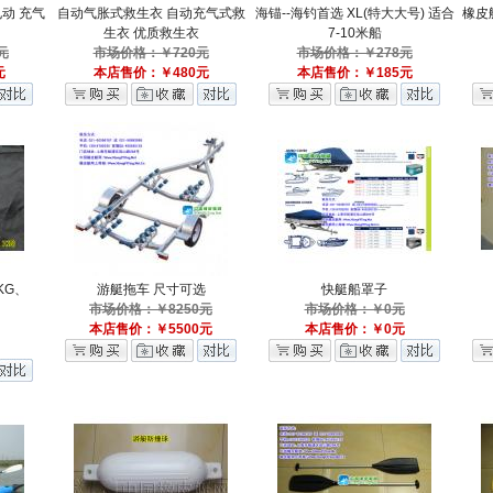
电动 充气
自动气胀式救生衣 自动充气式救
海锚--海钓首选 XL(特大大号) 适合
橡皮
生衣 优质救生衣
7-10米船
元
市场价格：￥720元
市场价格：￥278元
元
本店售价：￥480元
本店售价：￥185元
KG、
游艇拖车 尺寸可选
快艇船罩子
市场价格：￥8250元
市场价格：￥0元
本店售价：￥5500元
本店售价：￥0元