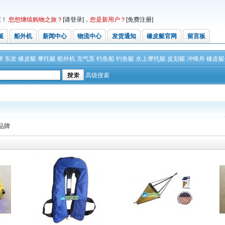
店！
您想继续购物之旅？
[请登录]
，
您是新用户？
[免费注册]
艇
船外机
新闻中心
物流中心
发货通知
橡皮艇官网
留言板
牌
东发
橡皮艇
摩托艇
船外机
充气泵
钓鱼船
钓鱼艇
水上摩托艇
皮划艇
冲锋舟
橡皮艇
高级搜索
品牌