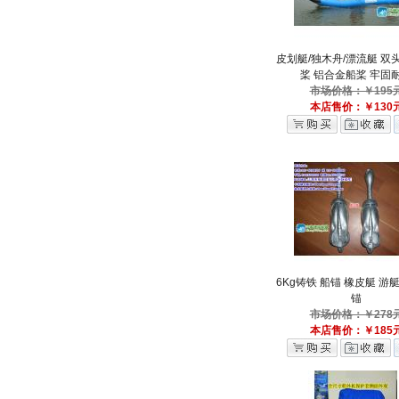
皮划艇/独木舟/漂流艇 双
桨 铝合金船桨 牢固
市场价格：￥195
本店售价：￥130
6Kg铸铁 船锚 橡皮艇 游艇
锚
市场价格：￥278
本店售价：￥185