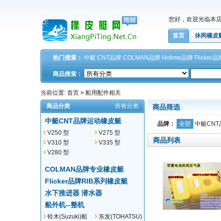
您好，欢迎光临本
首页
休闲橡皮
热门搜索：
中艇
CNT品牌
COLMAN品牌
Hotime品牌
Flicker品
商品搜索：
当前位置:
首页
>
船用配件相关
商品分类
所有分类
商品筛选
中艇CNT品牌运动橡皮艇
品牌：
全部
中艇CNT
V250 型
V275 型
商品列表
V310 型
V335 型
V280 型
COLMAN品牌专业橡皮艇
Flicker品牌RIB系列橡皮艇
水下推进器 潜水器
船外机--整机
铃木(Suzuki)船
东发(TOHATSU)