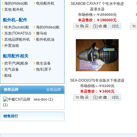
外机
船外机
海的(Hidea)船
电动船外机
SEABOB CAYA F7 个性水中推进
外机
器潜水器
其他 船外机
市场价格：￥294000元
船外机--配件
本店售价：￥196000元
铃木(Suzuki)船
海的(Hidea)船
外机--配件
外机--配件
东发(TOHATSU)
雅马哈
船外机--配件
(YAMAHA)船外
其他品牌船外机
船外机机油
机--配件
配件
外置油箱
船用配件相关
把手|气阀|船身
救生设备
贴件
充气设备
拖车|罩子
船锚
SEA-DOO(GTI)专业版水下推进器
市场价格：￥5100元
推荐品牌
全部品牌
本店售价：￥3400元
sea-doo (1)
销售排行