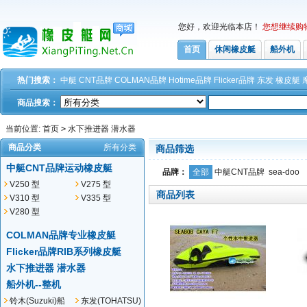
您好，欢迎光临本店！
您想继续购
首页
休闲橡皮艇
船外机
热门搜索：
中艇
CNT品牌
COLMAN品牌
Hotime品牌
Flicker品牌
东发
橡皮艇
商品搜索：
当前位置:
首页
>
水下推进器 潜水器
商品分类
所有分类
商品筛选
中艇CNT品牌运动橡皮艇
品牌：
全部
中艇CNT品牌
sea-doo
V250 型
V275 型
商品列表
V310 型
V335 型
V280 型
COLMAN品牌专业橡皮艇
Flicker品牌RIB系列橡皮艇
水下推进器 潜水器
船外机--整机
铃木(Suzuki)船
东发(TOHATSU)