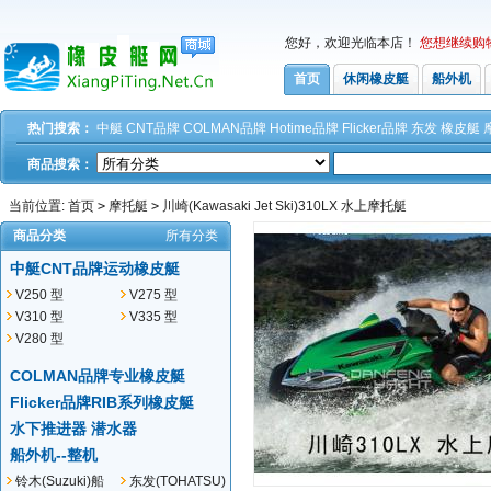
您好，欢迎光临本店！
您想继续购
首页
休闲橡皮艇
船外机
热门搜索：
中艇
CNT品牌
COLMAN品牌
Hotime品牌
Flicker品牌
东发
橡皮艇
商品搜索：
当前位置:
首页
>
摩托艇
>
川崎(Kawasaki Jet Ski)310LX 水上摩托艇
商品分类
所有分类
中艇CNT品牌运动橡皮艇
V250 型
V275 型
V310 型
V335 型
V280 型
COLMAN品牌专业橡皮艇
Flicker品牌RIB系列橡皮艇
水下推进器 潜水器
船外机--整机
铃木(Suzuki)船
东发(TOHATSU)