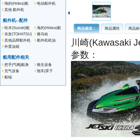
外机
船外机
海的(Hidea)船
电动船外机
外机
其他 船外机
船外机--配件
铃木(Suzuki)船
海的(Hidea)船
商品描述：
商品属性
商品标
外机--配件
外机--配件
东发(TOHATSU)
雅马哈
船外机--配件
(YAMAHA)船外
川崎(Kawasaki 
其他品牌船外机
船外机机油
机--配件
配件
外置油箱
参数：
船用配件相关
把手|气阀|船身
救生设备
贴件
充气设备
拖车|罩子
船锚